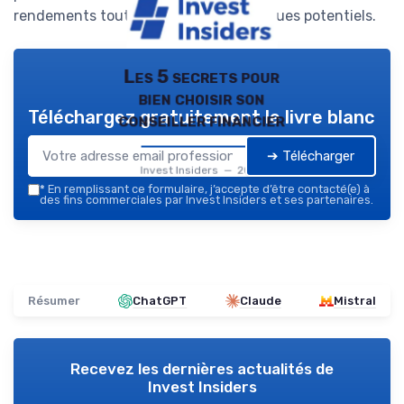
rendements tout en maîtrisant les risques potentiels.
Les 5 secrets pour
bien choisir son
Téléchargez gratuitement le livre blanc
conseiller financier
➔ Télécharger
Invest Insiders — 2026
*
En remplissant ce formulaire, j’accepte d’être contacté(e) à
des fins commerciales par Invest Insiders et ses partenaires.
Résumer
ChatGPT
Claude
Mistral
Recevez les dernières actualités de
Invest Insiders