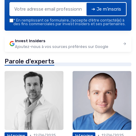
➔ Je m'inscris
*
En remplissant ce formulaire, j’accepte d’être contacté(e) à
des fins commerciales par Invest Insiders et ses partenaires.
Invest Insiders
Ajoutez-nous à vos sources préférées sur Google
Parole d'experts
•
•
12/06/2025
12/06/2025
Interview
Interview