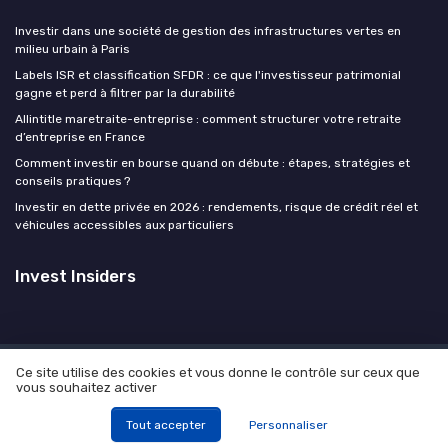
Investir dans une société de gestion des infrastructures vertes en
milieu urbain à Paris
Labels ISR et classification SFDR : ce que l'investisseur patrimonial
gagne et perd à filtrer par la durabilité
Allintitle maretraite-entreprise : comment structurer votre retraite
d’entreprise en France
Comment investir en bourse quand on débute : étapes, stratégies et
conseils pratiques ?
Investir en dette privée en 2026 : rendements, risque de crédit réel et
véhicules accessibles aux particuliers
Invest Insiders
Ce site utilise des cookies et vous donne le contrôle sur ceux que
Mentions légales
Politique de confidentialité
Devis
vous souhaitez activer
expert
© Invest Insiders 2026
Tout accepter
Personnaliser