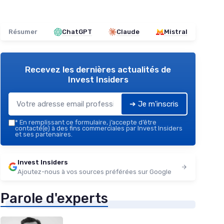
Résumer
ChatGPT
Claude
Mistral
Recevez les dernières actualités de
Invest Insiders
➔ Je m'inscris
*
En remplissant ce formulaire, j’accepte d’être
contacté(e) à des fins commerciales par Invest Insiders
et ses partenaires.
Invest Insiders
Ajoutez-nous à vos sources préférées sur Google
Parole d'experts