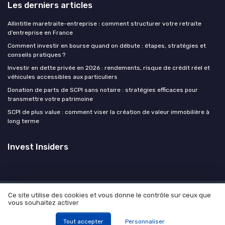
Les derniers articles
Allintitle maretraite-entreprise : comment structurer votre retraite
d’entreprise en France
Comment investir en bourse quand on débute : étapes, stratégies et
conseils pratiques ?
Investir en dette privée en 2026 : rendements, risque de crédit réel et
véhicules accessibles aux particuliers
Donation de parts de SCPI sans notaire : stratégies efficaces pour
transmettre votre patrimoine
SCPI de plus value : comment viser la création de valeur immobilière à
long terme
Invest Insiders
Ce site utilise des cookies et vous donne le contrôle sur ceux que
Mentions légales
Politique de confidentialité
Devis
vous souhaitez activer
expert
© Invest Insiders 2026
Tout accepter
Personnaliser