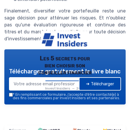
Finalement, diversifier votre portefeuille reste une
sage décision pour atténuer les risques. Et n'oubliez
pas qu'une évaluation rigoureuse et continue des
titres et du marché est essentielle pour toute décision
d'investissement.
Les 5 secrets pour
bien choisir son
Téléchargez gratuitement le livre blanc
conseiller financier
➔ Télécharger
Invest Insiders — 2026
*
En remplissant ce formulaire, j’accepte d’être contacté(e) à
des fins commerciales par Invest Insiders et ses partenaires.