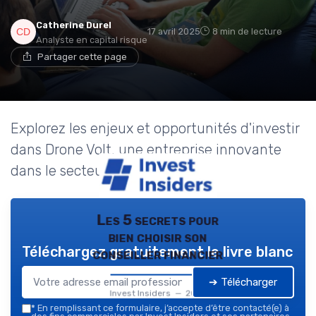
Catherine Durel
17 avril 2025
8 min de lecture
Analyste en capital risque
Partager cette page
Explorez les enjeux et opportunités d'investir
dans Drone Volt, une entreprise innovante
dans le secteur des drones.
Les 5 secrets pour
bien choisir son
Téléchargez gratuitement le livre blanc
conseiller financier
➔ Télécharger
Invest Insiders — 2026
*
En remplissant ce formulaire, j’accepte d’être contacté(e) à