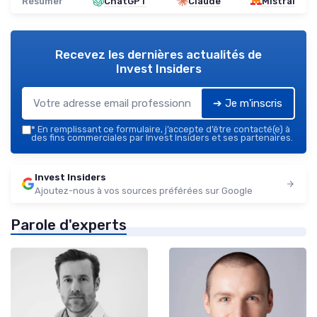
Résumer
ChatGPT
Claude
Mistral
Recevez les dernières actualités de
Invest Insiders
➔ Je m'inscris
*
En remplissant ce formulaire, j’accepte d’être contacté(e) à
des fins commerciales par Invest Insiders et ses partenaires.
Invest Insiders
Ajoutez-nous à vos sources préférées sur Google
Parole d'experts