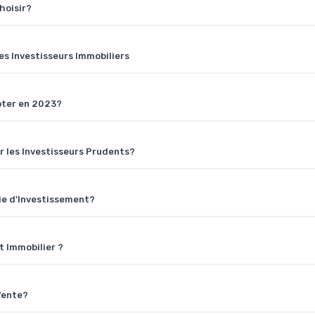
hoisir?
s Investisseurs Immobiliers
pter en 2023?
ur les Investisseurs Prudents?
ie d'Investissement?
 Immobilier ?
Vente?