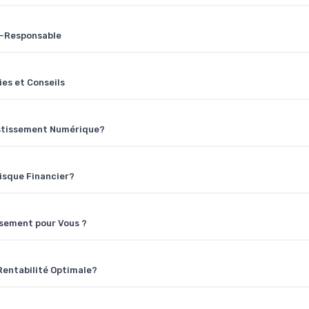
o-Responsable
es et Conseils
stissement Numérique?
isque Financier?
issement pour Vous ?
Rentabilité Optimale?