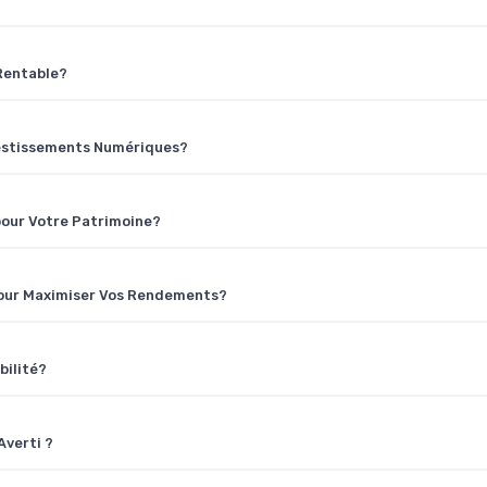
Rentable?
vestissements Numériques?
 pour Votre Patrimoine?
 pour Maximiser Vos Rendements?
bilité?
Averti ?