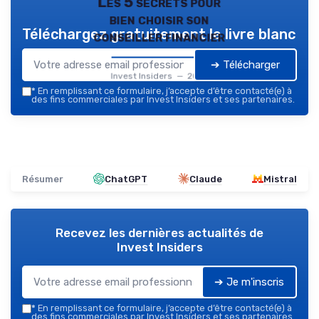
Les 5 secrets pour
bien choisir son
Téléchargez gratuitement le livre blanc
conseiller financier
➔ Télécharger
Invest Insiders — 2026
*
En remplissant ce formulaire, j’accepte d’être contacté(e) à
des fins commerciales par Invest Insiders et ses partenaires.
Résumer
ChatGPT
Claude
Mistral
Recevez les dernières actualités de
Invest Insiders
➔ Je m'inscris
*
En remplissant ce formulaire, j’accepte d’être contacté(e) à
des fins commerciales par Invest Insiders et ses partenaires.