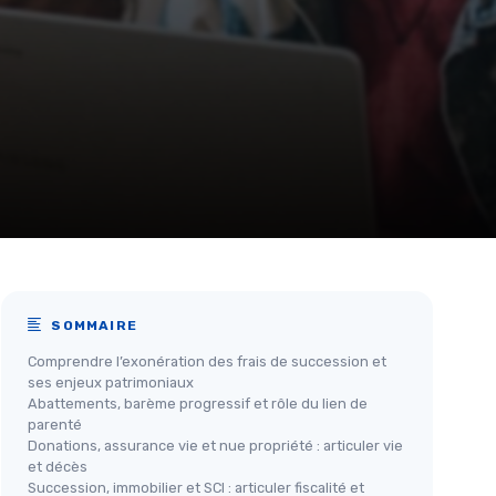
SOMMAIRE
Comprendre l’exonération des frais de succession et
ses enjeux patrimoniaux
Abattements, barème progressif et rôle du lien de
parenté
Donations, assurance vie et nue propriété : articuler vie
et décès
Succession, immobilier et SCI : articuler fiscalité et