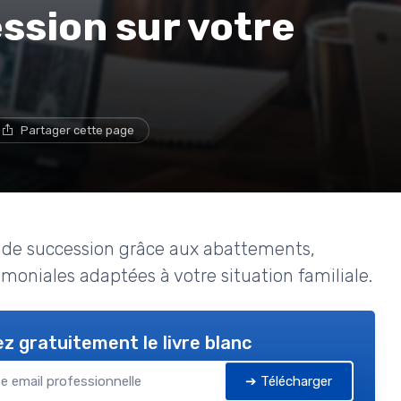
ession sur votre
Partager cette page
 de succession grâce aux abattements,
imoniales adaptées à votre situation familiale.
z gratuitement le livre blanc
➔ Télécharger