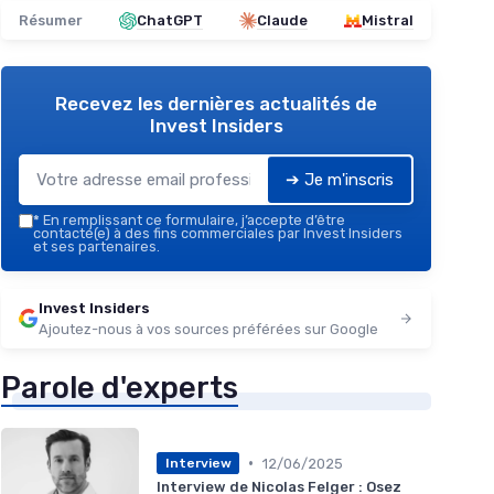
Résumer
ChatGPT
Claude
Mistral
Recevez les dernières actualités de
Invest Insiders
➔ Je m'inscris
*
En remplissant ce formulaire, j’accepte d’être
contacté(e) à des fins commerciales par Invest Insiders
et ses partenaires.
Invest Insiders
Ajoutez-nous à vos sources préférées sur Google
Parole d'experts
•
12/06/2025
Interview
Interview de Nicolas Felger : Osez