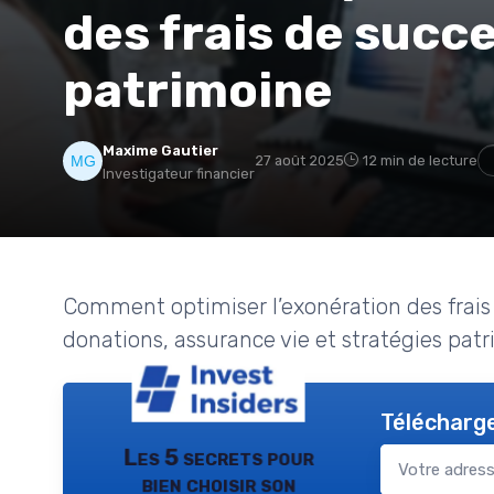
des frais de succ
patrimoine
Maxime Gautier
27 août 2025
12 min de lecture
Investigateur financier
Comment optimiser l’exonération des frais
donations, assurance vie et stratégies patr
Télécharge
Les 5 secrets pour
bien choisir son