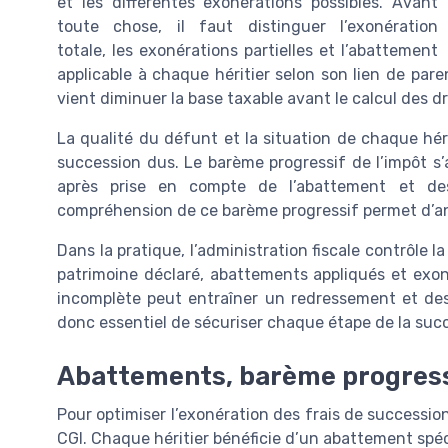
et les différentes exonérations possibles. Avant
toute chose, il faut distinguer l’exonération
totale, les exonérations partielles et l’abattement
applicable à chaque héritier selon son lien de par
vient diminuer la base taxable avant le calcul des dr
La qualité du défunt et la situation de chaque hér
succession dus. Le barème progressif de l’impôt s’a
après prise en compte de l’abattement et des
compréhension de ce barème progressif permet d’ant
Dans la pratique, l’administration fiscale contrôle l
patrimoine déclaré, abattements appliqués et exo
incomplète peut entraîner un redressement et des i
donc essentiel de sécuriser chaque étape de la succ
Abattements, barème progressif
Pour optimiser l’exonération des frais de succession
CGI. Chaque héritier bénéficie d’un abattement spé