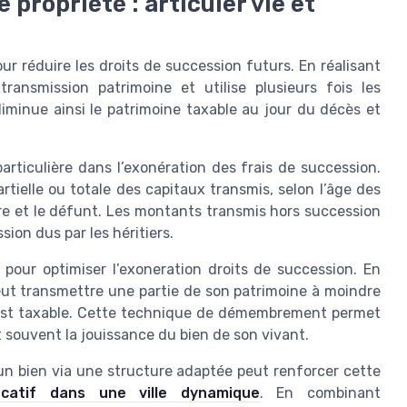
 propriété : articuler vie et
our réduire les droits de succession futurs. En réalisant
transmission patrimoine et utilise plusieurs fois les
minue ainsi le patrimoine taxable au jour du décès et
rticulière dans l’exonération des frais de succession.
tielle ou totale des capitaux transmis, selon l’âge des
ire et le défunt. Les montants transmis hors succession
ion dus par les héritiers.
 pour optimiser l’exoneration droits de succession. En
peut transmettre une partie de son patrimoine à moindre
té est taxable. Cette technique de démembrement permet
 souvent la jouissance du bien de son vivant.
’un bien via une structure adaptée peut renforcer cette
ocatif dans une ville dynamique
. En combinant