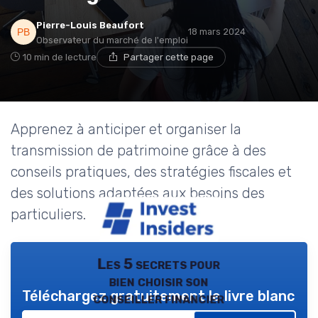
Pierre-Louis Beaufort
18 mars 2024
Observateur du marché de l'emploi
10 min de lecture
Partager cette page
Apprenez à anticiper et organiser la
transmission de patrimoine grâce à des
conseils pratiques, des stratégies fiscales et
des solutions adaptées aux besoins des
particuliers.
Les 5 secrets pour
bien choisir son
Téléchargez gratuitement le livre blanc
conseiller financier