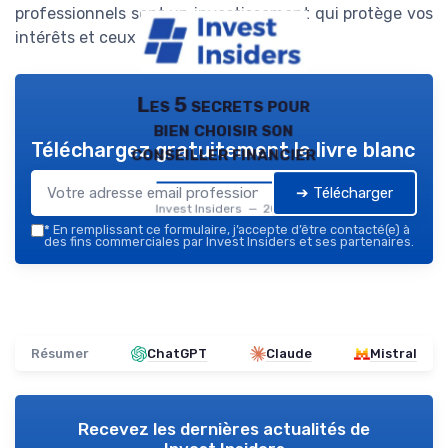
professionnels sont un investissement qui protège vos
intérêts et ceux de vos proches.
Les 5 secrets pour
bien choisir son
Téléchargez gratuitement le livre blanc
conseiller financier
➔ Télécharger
Invest Insiders — 2026
*
En remplissant ce formulaire, j’accepte d’être contacté(e) à
des fins commerciales par Invest Insiders et ses partenaires.
Résumer
ChatGPT
Claude
Mistral
Recevez les dernières actualités de