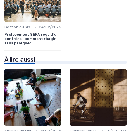
•
Gestion du Risque Financier
24/02/2026
Prélèvement SEPA reçu d’un
confrère : comment réagir
sans paniquer
À lire aussi
•
•
Analyse de Marché
26/12/2025
Optimisation Fiscale
26/12/2025