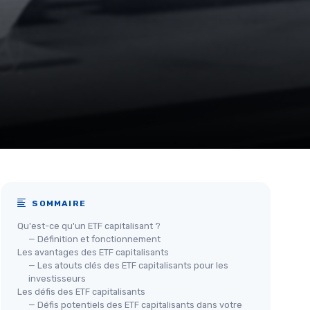
SOMMAIRE
Qu'est-ce qu'un ETF capitalisant ?
— Définition et fonctionnement
Les avantages des ETF capitalisants
— Les atouts clés des ETF capitalisants pour les
investisseurs
Les défis des ETF capitalisants
— Défis potentiels des ETF capitalisants dans votre