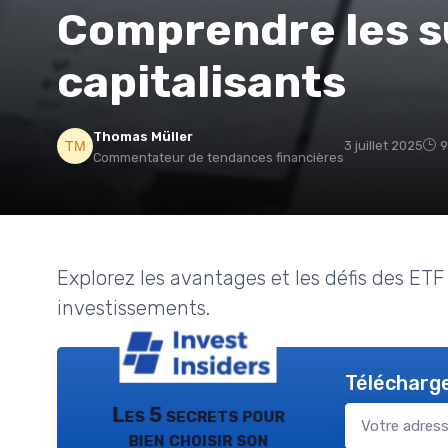
Comprendre les su
capitalisants
Thomas Müller
3 juillet 2025
9
Commentateur de tendances financières
Explorez les avantages et les défis des ETF
investissements.
Télécharge
Les 5 secrets pour
bien choisir son