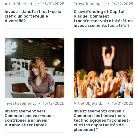
•
•
Art et Objets de Collection
25/10/2025
Crowdfunding et Capital Risque
16/12/2025
Investir dans l'art: est-ce la
Crowdfunding et Capital
clef d'un portefeuille
Risque: Comment
diversifié?
transformer votre intérêt en
investissements lucratifs ?
•
•
Investissements Écologiques et Durables
13/12/2025
Art et Objets de Collection
10/01/2025
Investissement vert:
Investissements d'avenir :
Comment pouvez-vous
Comment les innovations
contribuer à un avenir
technologiques façonnent-
durable et rentable?
elles les opportunités de
placement?