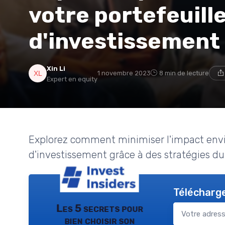
votre portefeuill
d'investissement
Xin Li
1 novembre 2023
8 min de lecture
Expert en equity
Explorez comment minimiser l'impact envi
d'investissement grâce à des stratégies du
Télécharge
Les 5 secrets pour
bien choisir son