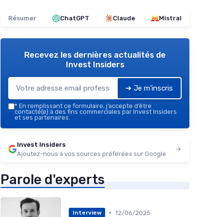
Résumer
ChatGPT
Claude
Mistral
Recevez les dernières actualités de
Invest Insiders
➔ Je m'inscris
*
En remplissant ce formulaire, j’accepte d’être
contacté(e) à des fins commerciales par Invest Insiders
et ses partenaires.
Invest Insiders
Ajoutez-nous à vos sources préférées sur Google
Parole d'experts
•
12/06/2025
Interview