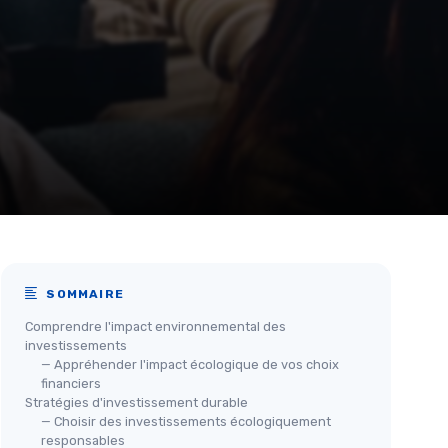
SOMMAIRE
Comprendre l'impact environnemental des
investissements
— Appréhender l'impact écologique de vos choix
financiers
Stratégies d'investissement durable
— Choisir des investissements écologiquement
responsables