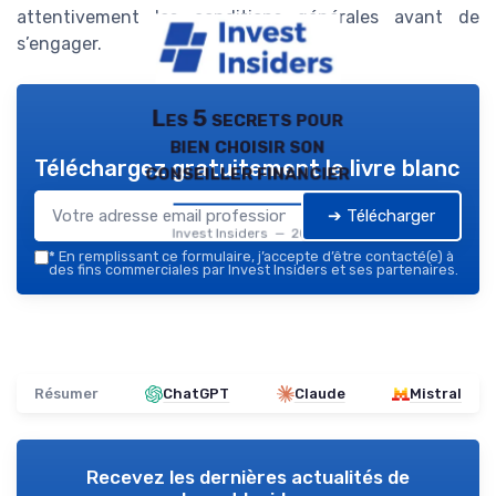
attentivement les conditions générales avant de
s’engager.
Les 5 secrets pour
bien choisir son
Téléchargez gratuitement le livre blanc
conseiller financier
➔ Télécharger
Invest Insiders — 2026
*
En remplissant ce formulaire, j’accepte d’être contacté(e) à
des fins commerciales par Invest Insiders et ses partenaires.
Résumer
ChatGPT
Claude
Mistral
Recevez les dernières actualités de