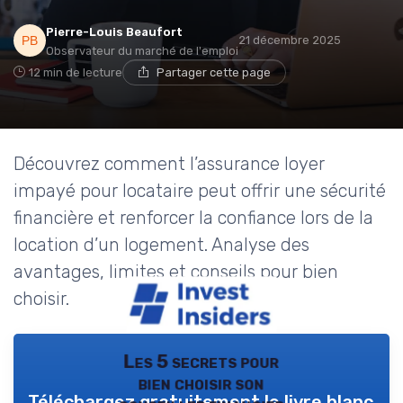
Pierre-Louis Beaufort
21 décembre 2025
Observateur du marché de l'emploi
12 min de lecture
Partager cette page
Découvrez comment l’assurance loyer
impayé pour locataire peut offrir une sécurité
financière et renforcer la confiance lors de la
location d’un logement. Analyse des
avantages, limites et conseils pour bien
choisir.
Les 5 secrets pour
bien choisir son
Téléchargez gratuitement le livre blanc