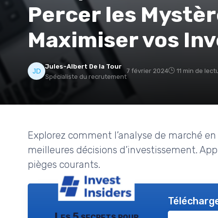
Percer les Mystèr
Maximiser vos In
Jules-Albert De la Tour
7 février 2024
11 min de lect
Spécialiste du recrutement
Explorez comment l’analyse de marché en 
meilleures décisions d’investissement. Appr
pièges courants.
Télécharge
Les 5 secrets pour