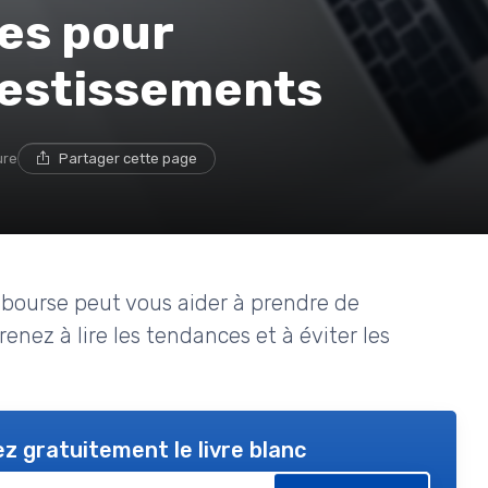
es pour
vestissements
ure
Partager cette page
bourse peut vous aider à prendre de
enez à lire les tendances et à éviter les
z gratuitement le livre blanc