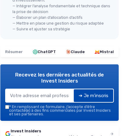
d’investissement
— Intégrer l’analyse fondamentale et technique dans
la prise de décision
— Élaborer un plan d’allocation d’actifs
— Mettre en place une gestion du risque adaptée
— Suivre et ajuster sa stratégie
Résumer
ChatGPT
Claude
Mistral
Recevez les dernières actualités de
Invest Insiders
➔ Je m'inscris
*
En remplissant ce formulaire, j’accepte d’être
contacté(e) à des fins commerciales par Invest Insiders
et ses partenaires.
Invest Insiders