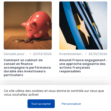
•
•
Conseils pour Débutants en Investissement
22/02/2026
Investissements Écologiques et Durables
25/02/2026
Comment un cabinet de
Amundi France engagement :
conseil en finance
une approche exigeante des
accompagne la performance
actions françaises
durable des investisseurs
responsables
particuliers
Ce site utilise des cookies et vous donne le contrôle sur ceux que
vous souhaitez activer
Les articles par date
Tout accepter
Personnaliser
Octobre 2023
Novembre 2023