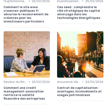
•
•
Cryptomonnaies
26/02/2026
Investissements Écologiques et Durables
25/02/2026
Comment le site www
Cea seed : comprendre le
creances-publiques fr
rôle stratégique du capital
sécurise le recouvrement de
amorçage dans les
créances pour les
technologies énergétiques
investisseurs particuliers
•
•
Gestion du Risque Financier
25/02/2026
Assurance Vie et Épargne
22/02/2026
Comment une credit
Contrat de capitalisation :
management association
avantages, inconvénients et
renforce la solidité
usages patrimoniaux
financière des entreprises