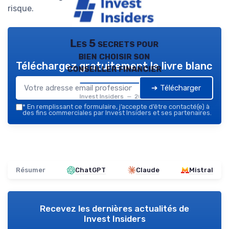
risque.
Les 5 secrets pour
bien choisir son
Téléchargez gratuitement le livre blanc
conseiller financier
➔ Télécharger
Invest Insiders — 2026
*
En remplissant ce formulaire, j’accepte d’être contacté(e) à
des fins commerciales par Invest Insiders et ses partenaires.
Résumer
ChatGPT
Claude
Mistral
Recevez les dernières actualités de
Invest Insiders