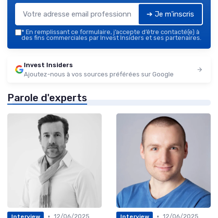
➔ Je m'inscris
*
En remplissant ce formulaire, j’accepte d’être contacté(e) à
des fins commerciales par Invest Insiders et ses partenaires.
Invest Insiders
Ajoutez-nous à vos sources préférées sur Google
Parole d'experts
•
•
12/06/2025
12/06/2025
Interview
Interview