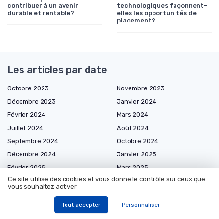
contribuer à un avenir
technologiques façonnent-
durable et rentable?
elles les opportunités de
placement?
Les articles par date
Octobre 2023
Novembre 2023
Décembre 2023
Janvier 2024
Février 2024
Mars 2024
Juillet 2024
Août 2024
Septembre 2024
Octobre 2024
Décembre 2024
Janvier 2025
Février 2025
Mars 2025
Ce site utilise des cookies et vous donne le contrôle sur ceux que
Avril 2025
Mai 2025
vous souhaitez activer
Juin 2025
Juillet 2025
Tout accepter
Personnaliser
Août 2025
Septembre 2025