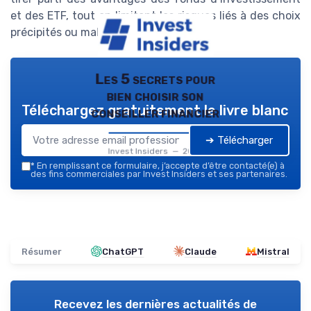
et des ETF, tout en limitant les risques liés à des choix
précipités ou mal informés.
Les 5 secrets pour
bien choisir son
Téléchargez gratuitement le livre blanc
conseiller financier
➔ Télécharger
Invest Insiders — 2026
*
En remplissant ce formulaire, j’accepte d’être contacté(e) à
des fins commerciales par Invest Insiders et ses partenaires.
Résumer
ChatGPT
Claude
Mistral
Recevez les dernières actualités de