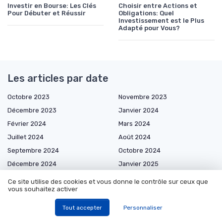
Investir en Bourse: Les Clés
Choisir entre Actions et
Pour Débuter et Réussir
Obligations: Quel
Investissement est le Plus
Adapté pour Vous?
Les articles par date
Octobre 2023
Novembre 2023
Décembre 2023
Janvier 2024
Février 2024
Mars 2024
Juillet 2024
Août 2024
Septembre 2024
Octobre 2024
Décembre 2024
Janvier 2025
Février 2025
Mars 2025
Ce site utilise des cookies et vous donne le contrôle sur ceux que
vous souhaitez activer
Avril 2025
Mai 2025
Juin 2025
Juillet 2025
Tout accepter
Personnaliser
Août 2025
Septembre 2025