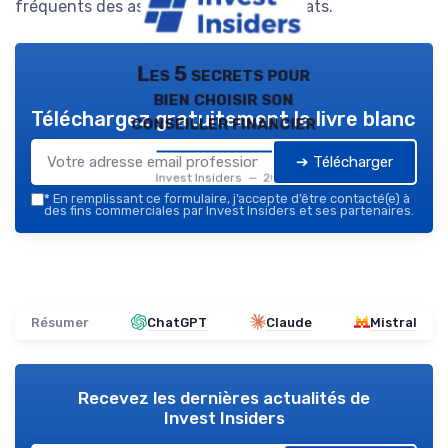
fréquents des assurances multi-contrats.
Les 5 secrets pour
bien choisir son
Téléchargez gratuitement le livre blanc
conseiller financier
➔ Télécharger
Invest Insiders — 2026
*
En remplissant ce formulaire, j’accepte d’être contacté(e) à
des fins commerciales par Invest Insiders et ses partenaires.
Résumer
ChatGPT
Claude
Mistral
Recevez les dernières actualités de
Invest Insiders