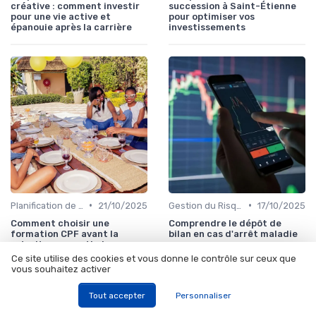
créative : comment investir
succession à Saint-Étienne
pour une vie active et
pour optimiser vos
épanouie après la carrière
investissements
•
•
Planification de la Retraite
21/10/2025
Gestion du Risque Financier
17/10/2025
Comment choisir une
Comprendre le dépôt de
formation CPF avant la
bilan en cas d'arrêt maladie
retraite pour optimiser ses
investissements
Ce site utilise des cookies et vous donne le contrôle sur ceux que
vous souhaitez activer
Tout accepter
Personnaliser