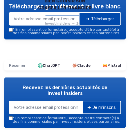
bien choisir son
Téléchargez gratuitement le livre blanc
conseiller financier
➔ Télécharger
Invest Insiders — 2026
*
En remplissant ce formulaire, j’accepte d’être contacté(e) à
des fins commerciales par Invest Insiders et ses partenaires.
Résumer
ChatGPT
Claude
Mistral
Recevez les dernières actualités de
Invest Insiders
➔ Je m'inscris
*
En remplissant ce formulaire, j’accepte d’être contacté(e) à
des fins commerciales par Invest Insiders et ses partenaires.