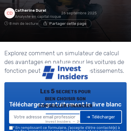
Catherine Durel
26 septembre 2025
Analyste en capital risque
8 min de lecture
Partager cette page
Explorez comment un simulateur de calcul
des avantages en nature pour les voitures de
fonction peut optimiser vos investissements.
Les 5 secrets pour
bien choisir son
Téléchargez gratuitement le livre blanc
conseiller financier
➔ Télécharger
Invest Insiders — 2026
*
En remplissant ce formulaire, j’accepte d’être contacté(e) à