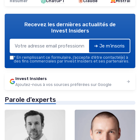
Résumer
ChatGPT
Claude
Mistral
Recevez les dernières actualités de
Invest Insiders
➔ Je m'inscris
*
En remplissant ce formulaire, j’accepte d’être contacté(e) à
des fins commerciales par Invest Insiders et ses partenaires.
Invest Insiders
Ajoutez-nous à vos sources préférées sur Google
Parole d'experts