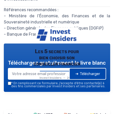
Références recommandées :
- Ministère de l’Économie, des Finances et de la
Souveraineté industrielle et numérique
- Direction générale des Finances publiques (DGFiP)
- Banque de France
Les 5 secrets pour
bien choisir son
Téléchargez gratuitement le livre blanc
conseiller financier
➔ Télécharger
Invest Insiders — 2026
*
En remplissant ce formulaire, j’accepte d’être contacté(e) à
des fins commerciales par Invest Insiders et ses partenaires.