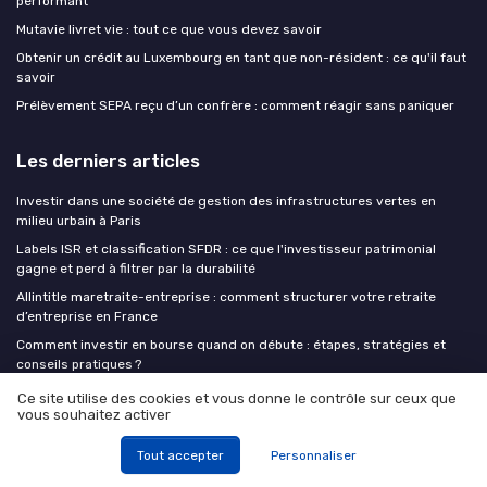
performant
Mutavie livret vie : tout ce que vous devez savoir
Obtenir un crédit au Luxembourg en tant que non-résident : ce qu'il faut
savoir
Prélèvement SEPA reçu d’un confrère : comment réagir sans paniquer
Les derniers articles
Investir dans une société de gestion des infrastructures vertes en
milieu urbain à Paris
Labels ISR et classification SFDR : ce que l'investisseur patrimonial
gagne et perd à filtrer par la durabilité
Allintitle maretraite-entreprise : comment structurer votre retraite
d’entreprise en France
Comment investir en bourse quand on débute : étapes, stratégies et
conseils pratiques ?
Investir en dette privée en 2026 : rendements, risque de crédit réel et
Ce site utilise des cookies et vous donne le contrôle sur ceux que
véhicules accessibles aux particuliers
vous souhaitez activer
Tout accepter
Personnaliser
Invest Insiders