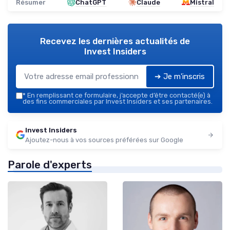
Résumer
ChatGPT
Claude
Mistral
Recevez les dernières actualités de
Invest Insiders
➔ Je m'inscris
*
En remplissant ce formulaire, j’accepte d’être contacté(e) à
des fins commerciales par Invest Insiders et ses partenaires.
Invest Insiders
Ajoutez-nous à vos sources préférées sur Google
Parole d'experts