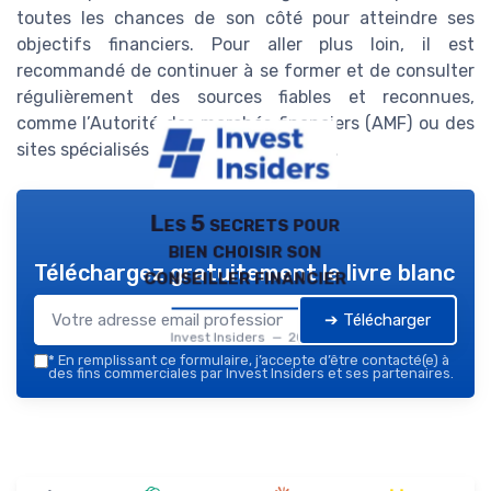
toutes les chances de son côté pour atteindre ses
objectifs financiers. Pour aller plus loin, il est
recommandé de continuer à se former et de consulter
régulièrement des sources fiables et reconnues,
comme l’Autorité des marchés financiers (AMF) ou des
sites spécialisés dans l’investissement.
Les 5 secrets pour
bien choisir son
Téléchargez gratuitement le livre blanc
conseiller financier
➔ Télécharger
Invest Insiders — 2026
*
En remplissant ce formulaire, j’accepte d’être contacté(e) à
des fins commerciales par Invest Insiders et ses partenaires.