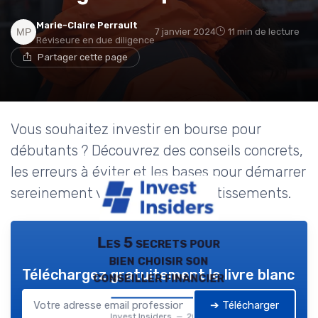
Marie-Claire Perrault
7 janvier 2024
11 min de lecture
Réviseure en due diligence
Partager cette page
Vous souhaitez investir en bourse pour
débutants ? Découvrez des conseils concrets,
les erreurs à éviter et les bases pour démarrer
sereinement vos premiers investissements.
Les 5 secrets pour
bien choisir son
Téléchargez gratuitement le livre blanc
conseiller financier
➔ Télécharger
Invest Insiders — 2026