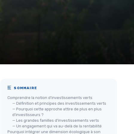
SOMMAIRE
Comprendre la notion d’investissements verts
— Définition et principes des investissements verts
— Pourquoi cette approche attire de plus en plus
d’investisseurs ?
— Les grandes familles d’investissements verts
— Un engagement qui va au-delà de la rentabilité
Pourquoi intégrer une dimension écologique à son