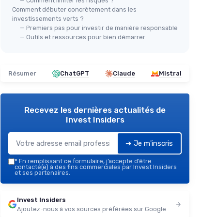
— Comment limiter les risques ?
Comment débuter concrètement dans les
investissements verts ?
— Premiers pas pour investir de manière responsable
— Outils et ressources pour bien démarrer
Résumer
ChatGPT
Claude
Mistral
Recevez les dernières actualités de
Invest Insiders
➔ Je m'inscris
*
En remplissant ce formulaire, j’accepte d’être
contacté(e) à des fins commerciales par Invest Insiders
et ses partenaires.
Invest Insiders
Ajoutez-nous à vos sources préférées sur Google