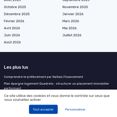
Octobre 2025
Novembre 2025
Décembre 2025
Janvier 2026
Février 2026
Mars 2026
Avril 2026
Mai 2026
Juin 2026
Juillet 2026
Août 2026
Les plus lus
Comprendre le prélèvement par Natixis Financement
Plan épargne logement Quadreto : structurer un placement immobilier
performant
Mutavie livret vie : tout ce que vous devez savoir
Ce site utilise des cookies et vous donne le contrôle sur ceux que
vous souhaitez activer
Obtenir un crédit au Luxembourg en tant que non-résident : ce qu'il faut
savoir
Tout accepter
Personnaliser
Prélèvement SEPA reçu d’un confrère : comment réagir sans paniquer