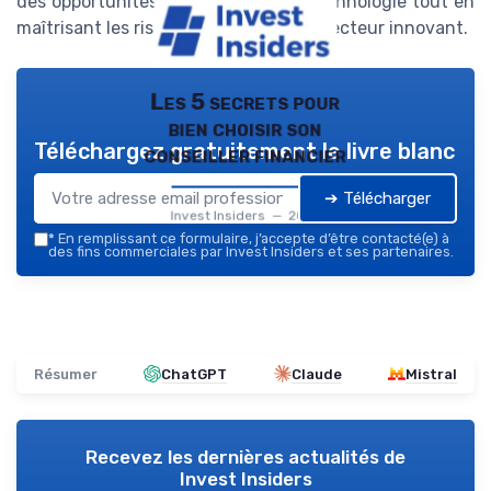
des opportunités offertes par la biotechnologie tout en
maîtrisant les risques inhérents à ce secteur innovant.
Les 5 secrets pour
bien choisir son
Téléchargez gratuitement le livre blanc
conseiller financier
➔ Télécharger
Invest Insiders — 2026
*
En remplissant ce formulaire, j’accepte d’être contacté(e) à
des fins commerciales par Invest Insiders et ses partenaires.
Résumer
ChatGPT
Claude
Mistral
Recevez les dernières actualités de
Invest Insiders