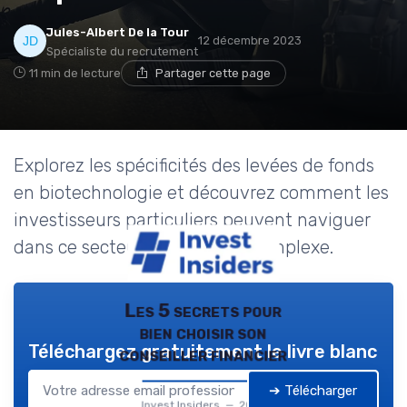
Jules-Albert De la Tour
12 décembre 2023
Spécialiste du recrutement
11 min de lecture
Partager cette page
Explorez les spécificités des levées de fonds
en biotechnologie et découvrez comment les
investisseurs particuliers peuvent naviguer
dans ce secteur innovant et complexe.
Les 5 secrets pour
bien choisir son
Téléchargez gratuitement le livre blanc
conseiller financier
➔ Télécharger
Invest Insiders — 2026