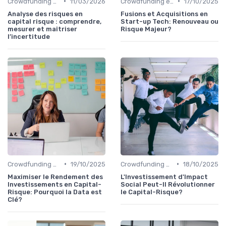
•
•
Crowdfunding et Capital Risque
11/03/2026
Crowdfunding et Capital Risque
17/10/2025
Analyse des risques en
Fusions et Acquisitions en
capital risque : comprendre,
Start-up Tech: Renouveau ou
mesurer et maîtriser
Risque Majeur?
l’incertitude
•
•
Crowdfunding et Capital Risque
19/10/2025
Crowdfunding et Capital Risque
18/10/2025
Maximiser le Rendement des
L'Investissement d'Impact
Investissements en Capital-
Social Peut-Il Révolutionner
Risque: Pourquoi la Data est
le Capital-Risque?
Clé?