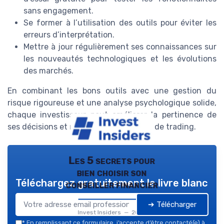
sans engagement.
Se former à l’utilisation des outils pour éviter les
erreurs d’interprétation.
Mettre à jour régulièrement ses connaissances sur
les nouveautés technologiques et les évolutions
des marchés.
En combinant les bons outils avec une gestion du
risque rigoureuse et une analyse psychologique solide,
chaque investisseur peut améliorer la pertinence de
ses décisions et renforcer sa stratégie de trading.
Les 5 secrets pour
bien choisir son
Téléchargez gratuitement le livre blanc
conseiller financier
➔ Télécharger
Invest Insiders — 2026
*
En remplissant ce formulaire, j’accepte d’être contacté(e) à