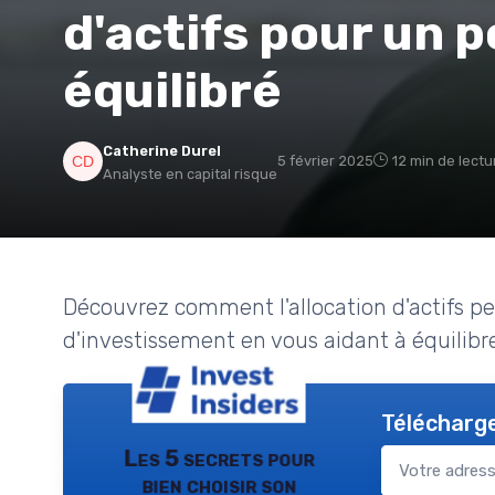
d'actifs pour un p
équilibré
Catherine Durel
5 février 2025
12 min de lectu
Analyste en capital risque
Découvrez comment l'allocation d'actifs pe
d'investissement en vous aidant à équilibre
Télécharge
Les 5 secrets pour
bien choisir son