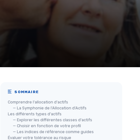
SOMMAIRE
Comprendre l'allocation d'actifs
— La Symphonie de l'Allocation d'Actifs
Les différents types d'actifs
— Explorer les différentes classes d'actifs
— Choisir en fonction de votre profil
— Les indices de référence comme guides
Évaluer votre tolérance au risque