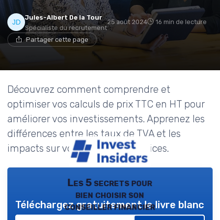
Jules-Albert De la Tour
25 août 2024
16 min de lecture
Spécialiste du recrutement
Partager cette page
Découvrez comment comprendre et
optimiser vos calculs de prix TTC en HT pour
améliorer vos investissements. Apprenez les
différences entre les taux de TVA et les
impacts sur vos produits et services.
Les 5 secrets pour
bien choisir son
Téléchargez gratuitement le livre blanc
conseiller financier