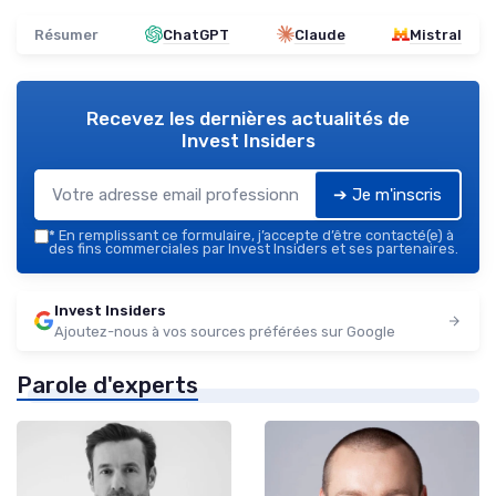
Résumer
ChatGPT
Claude
Mistral
Recevez les dernières actualités de
Invest Insiders
➔ Je m'inscris
*
En remplissant ce formulaire, j’accepte d’être contacté(e) à
des fins commerciales par Invest Insiders et ses partenaires.
Invest Insiders
Ajoutez-nous à vos sources préférées sur Google
Parole d'experts