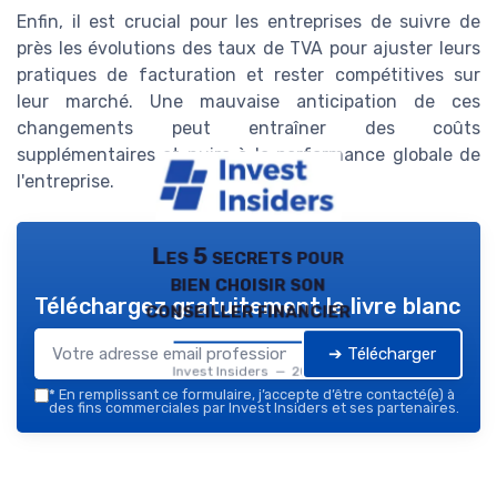
Enfin, il est crucial pour les entreprises de suivre de
près les évolutions des taux de TVA pour ajuster leurs
pratiques de facturation et rester compétitives sur
leur marché. Une mauvaise anticipation de ces
changements peut entraîner des coûts
supplémentaires et nuire à la performance globale de
l'entreprise.
Les 5 secrets pour
bien choisir son
Téléchargez gratuitement le livre blanc
conseiller financier
➔ Télécharger
Invest Insiders — 2026
*
En remplissant ce formulaire, j’accepte d’être contacté(e) à
des fins commerciales par Invest Insiders et ses partenaires.