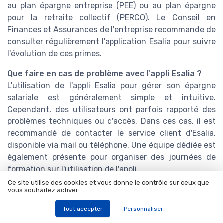
au plan épargne entreprise (PEE) ou au plan épargne
pour la retraite collectif (PERCO). Le Conseil en
Finances et Assurances de l'entreprise recommande de
consulter régulièrement l'application Esalia pour suivre
l'évolution de ces primes.
Que faire en cas de problème avec l'appli Esalia ?
L'utilisation de l'appli Esalia pour gérer son épargne
salariale est généralement simple et intuitive.
Cependant, des utilisateurs ont parfois rapporté des
problèmes techniques ou d'accès. Dans ces cas, il est
recommandé de contacter le service client d'Esalia,
disponible via mail ou téléphone. Une équipe dédiée est
également présente pour organiser des journées de
formation sur l'utilisation de l'appli.
Ce site utilise des cookies et vous donne le contrôle sur ceux que
Quels supports de placement choisir ?
vous souhaitez activer
En matière de supports de placement, les options sont
Tout accepter
Personnaliser
multiples chez Esalia. Pour choisir les plus adaptés, il