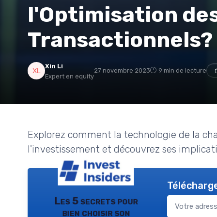
l'Optimisation de
Transactionnels?
Xin Li
27 novembre 2023
9 min de lecture
Expert en equity
Explorez comment la technologie de la cha
l'investissement et découvrez ses implicati
Télécharge
Les 5 secrets pour
bien choisir son