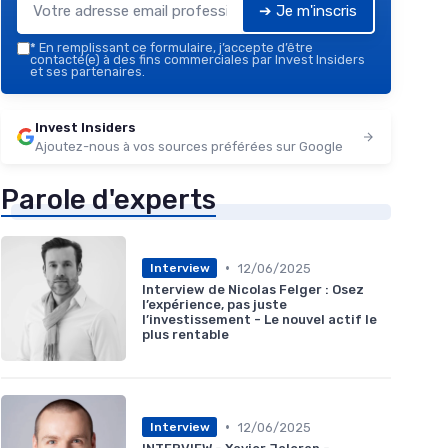
➔ Je m'inscris
*
En remplissant ce formulaire, j’accepte d’être
contacté(e) à des fins commerciales par Invest Insiders
et ses partenaires.
Invest Insiders
Ajoutez-nous à vos sources préférées sur Google
Parole d'experts
•
12/06/2025
Interview
Interview de Nicolas Felger : Osez
l’expérience, pas juste
l’investissement - Le nouvel actif le
plus rentable
•
12/06/2025
Interview