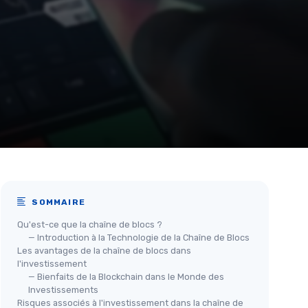
SOMMAIRE
Qu'est-ce que la chaîne de blocs ?
— Introduction à la Technologie de la Chaîne de Blocs
Les avantages de la chaîne de blocs dans
l'investissement
— Bienfaits de la Blockchain dans le Monde des
Investissements
Risques associés à l'investissement dans la chaîne de