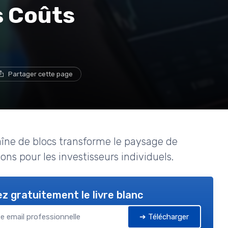
s Coûts
Partager cette page
îne de blocs transforme le paysage de
ons pour les investisseurs individuels.
z gratuitement le livre blanc
➔ Télécharger