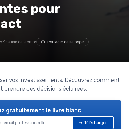
ntes pour
pact
3
10 min de lecture
Partager cette page
uriser vos investissements. Découvrez comment
et prendre des décisions éclairées.
z gratuitement le livre blanc
➔ Télécharger