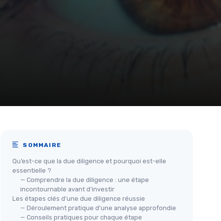
SOMMAIRE
Qu’est-ce que la due diligence et pourquoi est-elle
essentielle ?
— Comprendre la due diligence : une étape
incontournable avant d’investir
Les étapes clés d’une due diligence réussie
— Déroulement pratique d’une analyse approfondie
— Conseils pratiques pour chaque étape