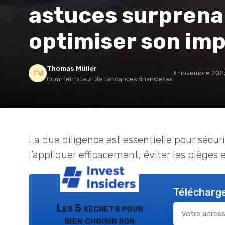
astuces surprena
optimiser son im
Thomas Müller
3 novembre 202
Commentateur de tendances financières
La due diligence est essentielle pour séc
l’appliquer efficacement, éviter les pièges 
Télécharge
Les 5 secrets pour
bien choisir son