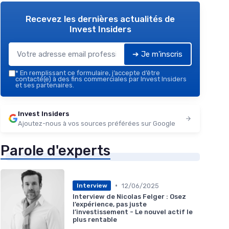
Recevez les dernières actualités de
Invest Insiders
➔ Je m'inscris
*
En remplissant ce formulaire, j’accepte d’être
contacté(e) à des fins commerciales par Invest Insiders
et ses partenaires.
Invest Insiders
Ajoutez-nous à vos sources préférées sur Google
Parole d'experts
•
12/06/2025
Interview
Interview de Nicolas Felger : Osez
l’expérience, pas juste
l’investissement - Le nouvel actif le
plus rentable