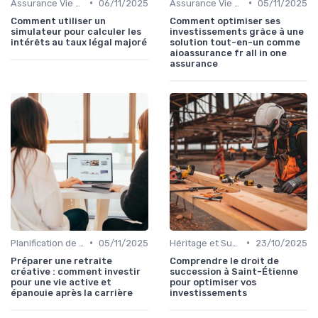
•
•
Assurance Vie et Épargne
06/11/2025
Assurance Vie et Épargne
05/11/2025
Comment utiliser un
Comment optimiser ses
simulateur pour calculer les
investissements grâce à une
intérêts au taux légal majoré
solution tout-en-un comme
aioassurance fr all in one
assurance
•
•
Planification de la Retraite
05/11/2025
Héritage et Succession
23/10/2025
Préparer une retraite
Comprendre le droit de
créative : comment investir
succession à Saint-Étienne
pour une vie active et
pour optimiser vos
épanouie après la carrière
investissements