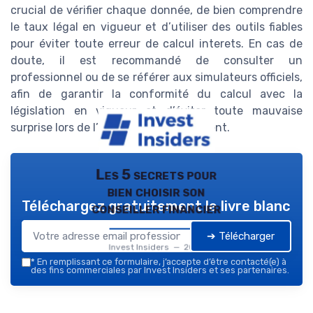
crucial de vérifier chaque donnée, de bien comprendre
le taux légal en vigueur et d’utiliser des outils fiables
pour éviter toute erreur de calcul interets. En cas de
doute, il est recommandé de consulter un
professionnel ou de se référer aux simulateurs officiels,
afin de garantir la conformité du calcul avec la
législation en vigueur et d’éviter toute mauvaise
surprise lors de l’application du jugement.
Les 5 secrets pour
bien choisir son
Téléchargez gratuitement le livre blanc
conseiller financier
➔ Télécharger
Invest Insiders — 2026
*
En remplissant ce formulaire, j’accepte d’être contacté(e) à
des fins commerciales par Invest Insiders et ses partenaires.