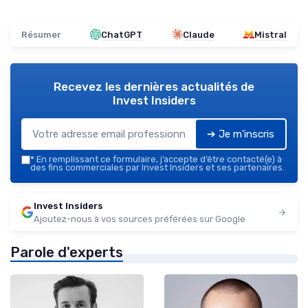
Résumer
ChatGPT
Claude
Mistral
Recevez les dernières actualités de
Invest Insiders
➔ Je m'inscris
*
En remplissant ce formulaire, j’accepte d’être contacté(e) à
des fins commerciales par Invest Insiders et ses partenaires.
Invest Insiders
Ajoutez-nous à vos sources préférées sur Google
Parole d'experts