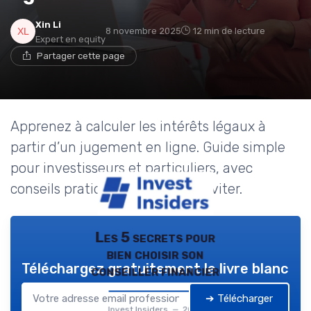
Xin Li
8 novembre 2025
12 min de lecture
Expert en equity
Partager cette page
Apprenez à calculer les intérêts légaux à
partir d’un jugement en ligne. Guide simple
pour investisseurs et particuliers, avec
conseils pratiques et erreurs à éviter.
Les 5 secrets pour
bien choisir son
Téléchargez gratuitement le livre blanc
conseiller financier
➔ Télécharger
Invest Insiders — 2026