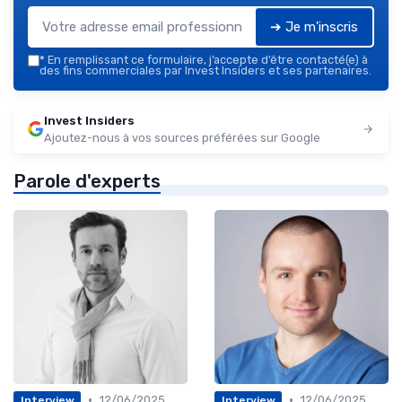
➔ Je m'inscris
*
En remplissant ce formulaire, j’accepte d’être contacté(e) à
des fins commerciales par Invest Insiders et ses partenaires.
Invest Insiders
Ajoutez-nous à vos sources préférées sur Google
Parole d'experts
•
•
12/06/2025
12/06/2025
Interview
Interview