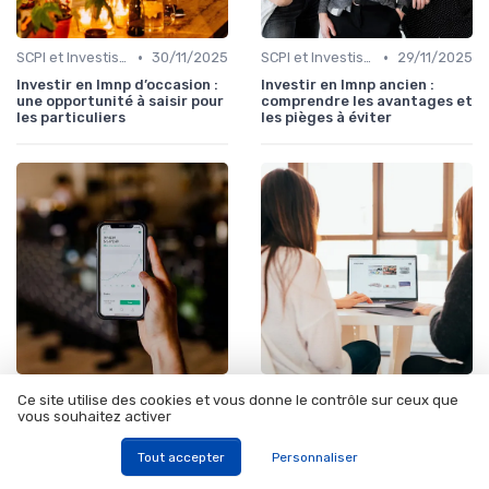
•
•
SCPI et Investissements Locatifs
30/11/2025
SCPI et Investissements Locatifs
29/11/2025
Investir en lmnp d’occasion :
Investir en lmnp ancien :
une opportunité à saisir pour
comprendre les avantages et
les particuliers
les pièges à éviter
•
•
SCPI et Investissements Locatifs
27/11/2025
Achat et Location de Biens Immobiliers
27/11/2025
Ce site utilise des cookies et vous donne le contrôle sur ceux que
vous souhaitez activer
Comprendre le log in SCPI :
Comment gérer la plus-value
tout ce qu’il faut savoir pour
et l’amortissement lors de la
investir sereinement
revente d’un bien en LMNP
Tout accepter
Personnaliser