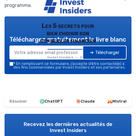
programme.
Les 5 secrets pour
bien choisir son
Téléchargez gratuitement le livre blanc
conseiller financier
➔ Télécharger
Invest Insiders — 2026
*
En remplissant ce formulaire, j’accepte d’être contacté(e) à
des fins commerciales par Invest Insiders et ses partenaires.
Résumer
ChatGPT
Claude
Mistral
Recevez les dernières actualités de
Invest Insiders