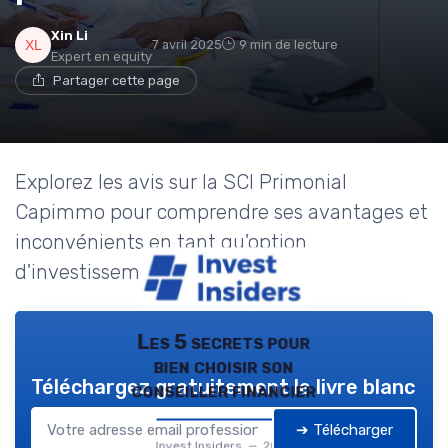
Xin Li
7 avril 2025
9 min de lecture
Expert en equity
Partager cette page
Explorez les avis sur la SCI Primonial
Capimmo pour comprendre ses avantages et
inconvénients en tant qu'option
d'investissement immobilier.
Les 5 secrets pour
bien choisir son
Téléchargez gratuitement le livre blanc
conseiller financier
➔ Télécharger
Invest Insiders — 2026