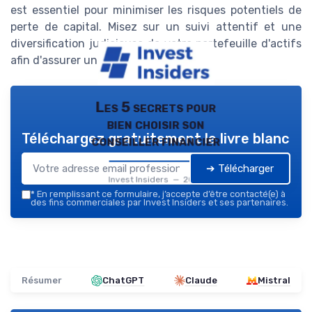
est essentiel pour minimiser les risques potentiels de
perte de capital. Misez sur un suivi attentif et une
diversification judicieuse de votre portefeuille d'actifs
afin d'assurer une gestion optimale.
Les 5 secrets pour
bien choisir son
Téléchargez gratuitement le livre blanc
conseiller financier
➔ Télécharger
Invest Insiders — 2026
*
En remplissant ce formulaire, j’accepte d’être contacté(e) à
des fins commerciales par Invest Insiders et ses partenaires.
Résumer
ChatGPT
Claude
Mistral