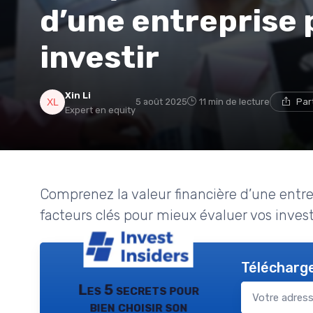
d’une entreprise
investir
Xin Li
5 août 2025
11 min de lecture
Par
Expert en equity
Comprenez la valeur financière d’une entrep
facteurs clés pour mieux évaluer vos invest
Télécharge
Les 5 secrets pour
bien choisir son