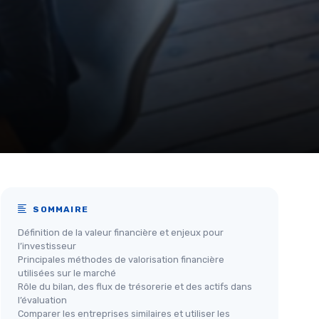
SOMMAIRE
Définition de la valeur financière et enjeux pour
l’investisseur
Principales méthodes de valorisation financière
utilisées sur le marché
Rôle du bilan, des flux de trésorerie et des actifs dans
l’évaluation
Comparer les entreprises similaires et utiliser les