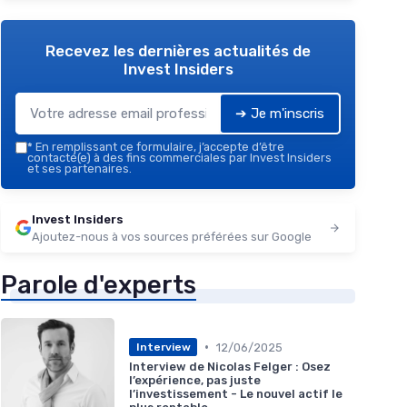
Recevez les dernières actualités de
Invest Insiders
➔ Je m'inscris
*
En remplissant ce formulaire, j’accepte d’être
contacté(e) à des fins commerciales par Invest Insiders
et ses partenaires.
Invest Insiders
Ajoutez-nous à vos sources préférées sur Google
Parole d'experts
•
12/06/2025
Interview
Interview de Nicolas Felger : Osez
l’expérience, pas juste
l’investissement - Le nouvel actif le