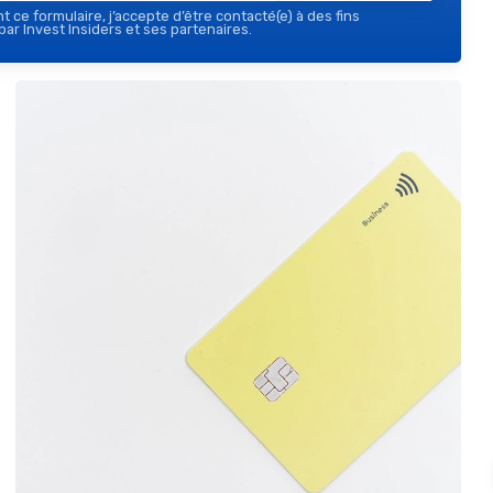
 ce formulaire, j’accepte d’être contacté(e) à des fins
ar Invest Insiders et ses partenaires.