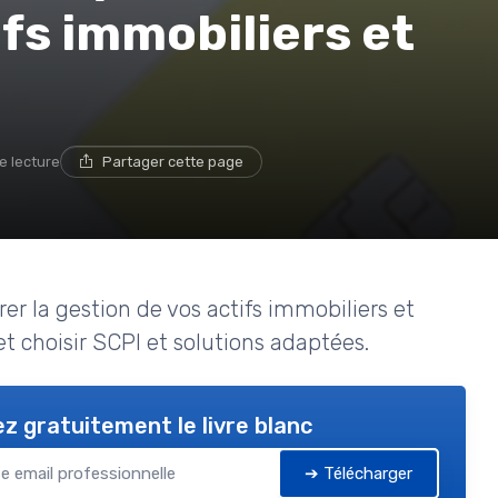
ifs immobiliers et
e lecture
Partager cette page
er la gestion de vos actifs immobiliers et
et choisir SCPI et solutions adaptées.
z gratuitement le livre blanc
➔ Télécharger