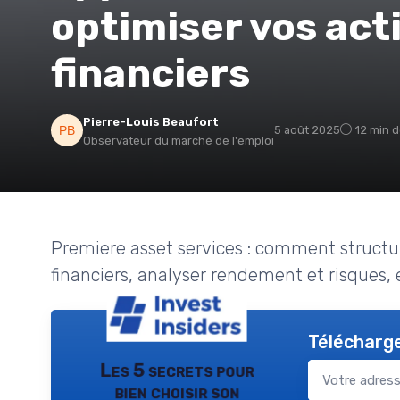
optimiser vos act
financiers
Pierre-Louis Beaufort
5 août 2025
12 min d
Observateur du marché de l'emploi
Premiere asset services : comment structur
financiers, analyser rendement et risques, 
Télécharge
Les 5 secrets pour
bien choisir son