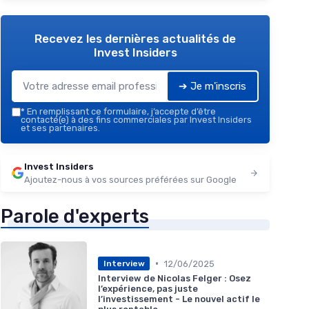
Recevez les dernières actualités de
Invest Insiders
➔ Je m'inscris
*
En remplissant ce formulaire, j’accepte d’être
contacté(e) à des fins commerciales par Invest Insiders
et ses partenaires.
Invest Insiders
Ajoutez-nous à vos sources préférées sur Google
Parole d'experts
•
12/06/2025
Interview
Interview de Nicolas Felger : Osez
l’expérience, pas juste
l’investissement - Le nouvel actif le