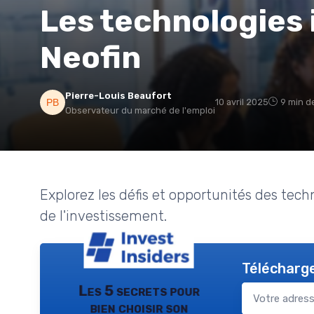
Les technologies
Neofin
Pierre-Louis Beaufort
10 avril 2025
9 min d
Observateur du marché de l'emploi
Explorez les défis et opportunités des tec
de l'investissement.
Télécharge
Les 5 secrets pour
bien choisir son