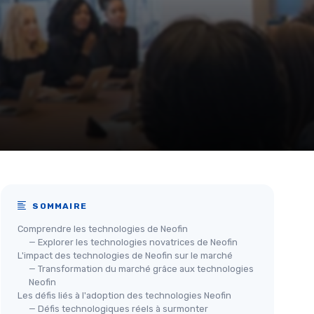
SOMMAIRE
Comprendre les technologies de Neofin
— Explorer les technologies novatrices de Neofin
L'impact des technologies de Neofin sur le marché
— Transformation du marché grâce aux technologies
Neofin
Les défis liés à l'adoption des technologies Neofin
— Défis technologiques réels à surmonter