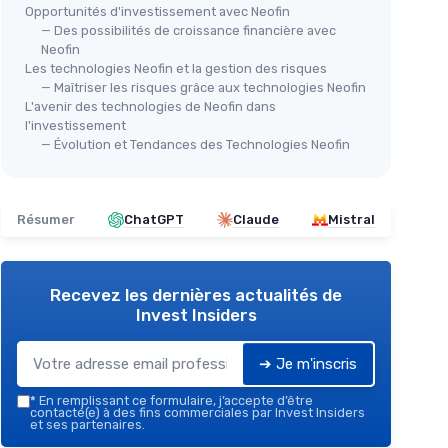
Opportunités d'investissement avec Neofin
— Des possibilités de croissance financière avec
Neofin
Les technologies Neofin et la gestion des risques
— Maîtriser les risques grâce aux technologies Neofin
L'avenir des technologies de Neofin dans
l'investissement
— Évolution et Tendances des Technologies Neofin
Résumer
ChatGPT
Claude
Mistral
Recevez les dernières actualités de
Invest Insiders
➔ Je m'inscris
*
En remplissant ce formulaire, j’accepte d’être
contacté(e) à des fins commerciales par Invest Insiders
et ses partenaires.