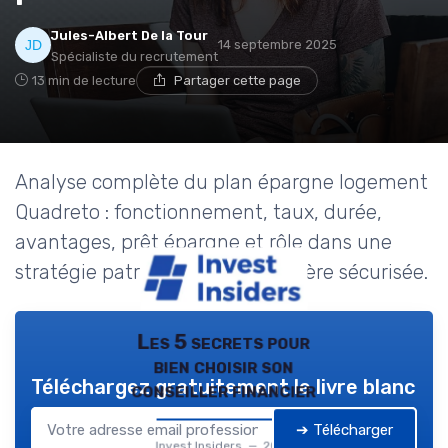
Jules-Albert De la Tour
14 septembre 2025
Spécialiste du recrutement
13 min de lecture
Partager cette page
Analyse complète du plan épargne logement
Quadreto : fonctionnement, taux, durée,
avantages, prêt épargne et rôle dans une
stratégie patrimoniale immobilière sécurisée.
Les 5 secrets pour
bien choisir son
Téléchargez gratuitement le livre blanc
conseiller financier
➔ Télécharger
Invest Insiders — 2026