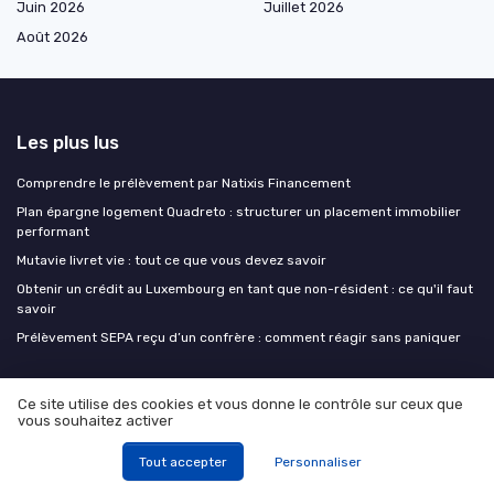
Juin 2026
Juillet 2026
Août 2026
Les plus lus
Comprendre le prélèvement par Natixis Financement
Plan épargne logement Quadreto : structurer un placement immobilier
performant
Mutavie livret vie : tout ce que vous devez savoir
Obtenir un crédit au Luxembourg en tant que non-résident : ce qu'il faut
savoir
Prélèvement SEPA reçu d’un confrère : comment réagir sans paniquer
Les derniers articles
Ce site utilise des cookies et vous donne le contrôle sur ceux que
vous souhaitez activer
Investir dans une société de gestion des infrastructures vertes en
milieu urbain à Paris
Tout accepter
Personnaliser
Labels ISR et classification SFDR : ce que l'investisseur patrimonial