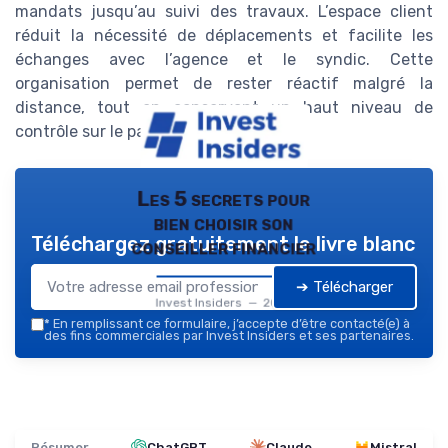
mandats jusqu’au suivi des travaux. L’espace client
réduit la nécessité de déplacements et facilite les
échanges avec l’agence et le syndic. Cette
organisation permet de rester réactif malgré la
distance, tout en conservant un haut niveau de
contrôle sur le patrimoine.
Les 5 secrets pour
bien choisir son
Téléchargez gratuitement le livre blanc
conseiller financier
➔ Télécharger
Invest Insiders — 2026
*
En remplissant ce formulaire, j’accepte d’être contacté(e) à
des fins commerciales par Invest Insiders et ses partenaires.
Résumer
ChatGPT
Claude
Mistral