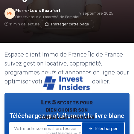
Pierre-Louis Beaufort
9 septembre 2025
Observateur du marché de l'emploi
11 min de lecture
Partager cette page
Espace client Immo de France Île de France :
suivez gestion locative, copropriété,
programmes neufs et annonces en ligne pour
optimiser votre patrimoine immobilier.
Les 5 secrets pour
bien choisir son
Téléchargez gratuitement le livre blanc
conseiller financier
➔ Télécharger
Invest Insiders — 2026