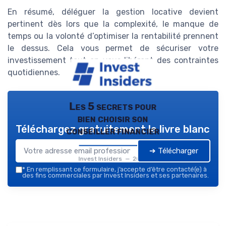
En résumé, déléguer la gestion locative devient
pertinent dès lors que la complexité, le manque de
temps ou la volonté d’optimiser la rentabilité prennent
le dessus. Cela vous permet de sécuriser votre
investissement tout en vous libérant des contraintes
quotidiennes.
Les 5 secrets pour
bien choisir son
Téléchargez gratuitement le livre blanc
conseiller financier
➔ Télécharger
Invest Insiders — 2026
*
En remplissant ce formulaire, j’accepte d’être contacté(e) à
des fins commerciales par Invest Insiders et ses partenaires.