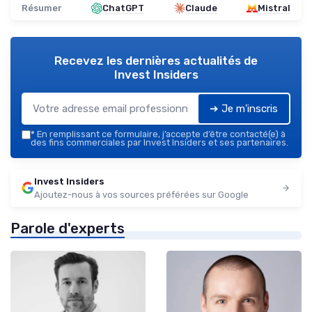
Résumer
ChatGPT
Claude
Mistral
Recevez les dernières actualités de
Invest Insiders
➔ Je m'inscris
*
En remplissant ce formulaire, j’accepte d’être contacté(e) à
des fins commerciales par Invest Insiders et ses partenaires.
Invest Insiders
Ajoutez-nous à vos sources préférées sur Google
Parole d'experts