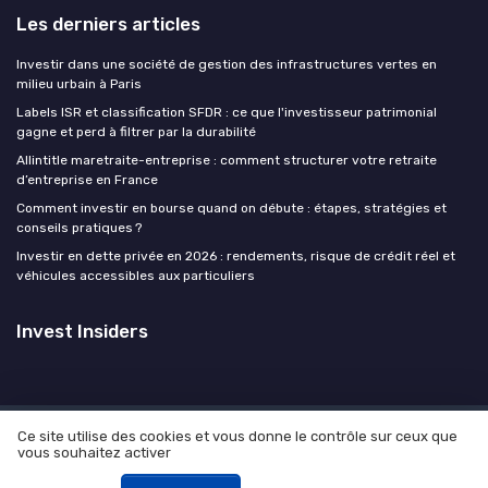
Les derniers articles
Investir dans une société de gestion des infrastructures vertes en
milieu urbain à Paris
Labels ISR et classification SFDR : ce que l'investisseur patrimonial
gagne et perd à filtrer par la durabilité
Allintitle maretraite-entreprise : comment structurer votre retraite
d’entreprise en France
Comment investir en bourse quand on débute : étapes, stratégies et
conseils pratiques ?
Investir en dette privée en 2026 : rendements, risque de crédit réel et
véhicules accessibles aux particuliers
Invest Insiders
Ce site utilise des cookies et vous donne le contrôle sur ceux que
Mentions légales
Politique de confidentialité
Devis
vous souhaitez activer
expert