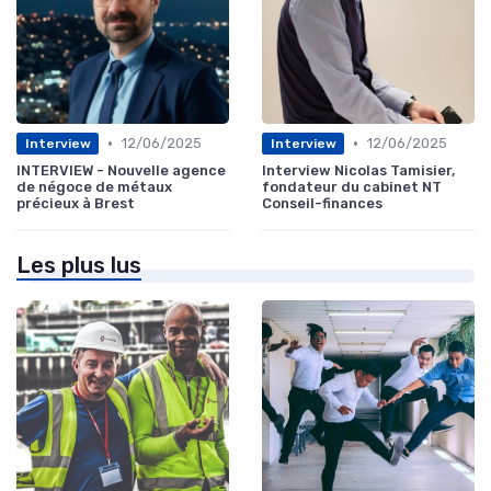
•
•
12/06/2025
12/06/2025
Interview
Interview
INTERVIEW - Nouvelle agence
Interview Nicolas Tamisier,
de négoce de métaux
fondateur du cabinet NT
précieux à Brest
Conseil-finances
Les plus lus