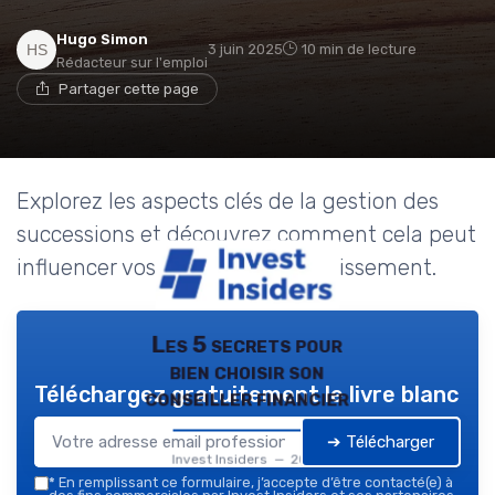
Hugo Simon
3 juin 2025
10 min de lecture
Rédacteur sur l'emploi
Partager cette page
Explorez les aspects clés de la gestion des
successions et découvrez comment cela peut
influencer vos décisions d'investissement.
Les 5 secrets pour
bien choisir son
Téléchargez gratuitement le livre blanc
conseiller financier
➔ Télécharger
Invest Insiders — 2026
*
En remplissant ce formulaire, j’accepte d’être contacté(e) à