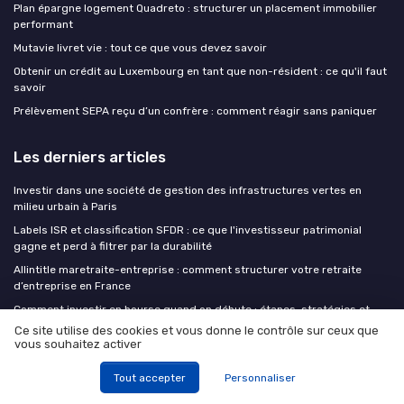
Plan épargne logement Quadreto : structurer un placement immobilier
performant
Mutavie livret vie : tout ce que vous devez savoir
Obtenir un crédit au Luxembourg en tant que non-résident : ce qu'il faut
savoir
Prélèvement SEPA reçu d’un confrère : comment réagir sans paniquer
Les derniers articles
Investir dans une société de gestion des infrastructures vertes en
milieu urbain à Paris
Labels ISR et classification SFDR : ce que l'investisseur patrimonial
gagne et perd à filtrer par la durabilité
Allintitle maretraite-entreprise : comment structurer votre retraite
d’entreprise en France
Comment investir en bourse quand on débute : étapes, stratégies et
conseils pratiques ?
Ce site utilise des cookies et vous donne le contrôle sur ceux que
vous souhaitez activer
Investir en dette privée en 2026 : rendements, risque de crédit réel et
véhicules accessibles aux particuliers
Tout accepter
Personnaliser