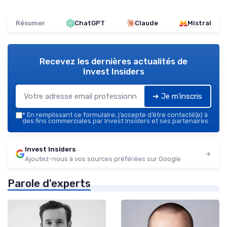
Résumer
ChatGPT
Claude
Mistral
Recevez les dernières actualités de
Invest Insiders
➔ Je m'inscris
*
En remplissant ce formulaire, j’accepte d’être contacté(e) à
des fins commerciales par Invest Insiders et ses partenaires.
Invest Insiders
Ajoutez-nous à vos sources préférées sur Google
Parole d'experts