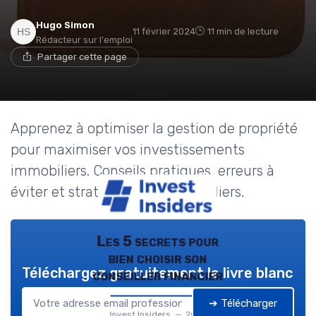
Hugo Simon
11 février 2024
11 min de lecture
Rédacteur sur l'emploi
Partager cette page
Apprenez à optimiser la gestion de propriété
pour maximiser vos investissements
immobiliers. Conseils pratiques, erreurs à
éviter et stratégies pour particuliers.
Les 5 secrets pour
bien choisir son
Téléchargez gratuitement le livre blanc
conseiller financier
➔ Télécharger
Invest Insiders — 2026