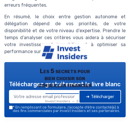
erreurs fréquentes.
En résumé, le choix entre gestion autonome et
délégation dépend de vos priorités, de votre
disponibilité et de votre niveau d’expertise. Prendre le
temps d’analyser ces critères vous aidera à sécuriser
votre investissement immobilier et à optimiser sa
performance sur le long terme.
Les 5 secrets pour
bien choisir son
Téléchargez gratuitement le livre blanc
conseiller financier
➔ Télécharger
Invest Insiders — 2026
*
En remplissant ce formulaire, j’accepte d’être contacté(e) à
des fins commerciales par Invest Insiders et ses partenaires.