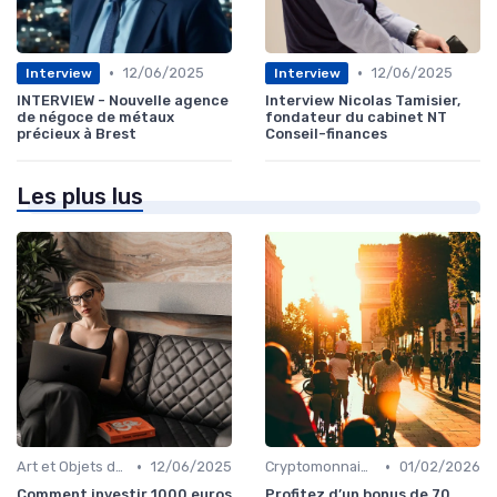
•
•
12/06/2025
12/06/2025
Interview
Interview
INTERVIEW - Nouvelle agence
Interview Nicolas Tamisier,
de négoce de métaux
fondateur du cabinet NT
précieux à Brest
Conseil-finances
Les plus lus
•
•
Art et Objets de Collection
12/06/2025
Cryptomonnaies
01/02/2026
Comment investir 1000 euros
Profitez d’un bonus de 70