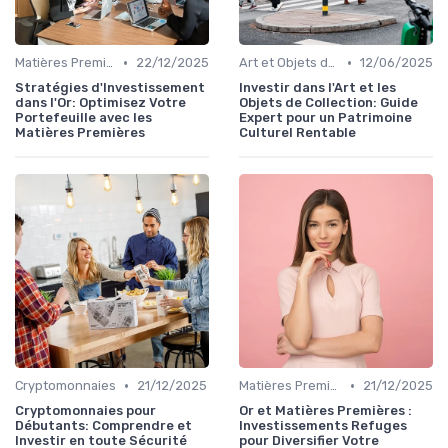
•
•
Matières Premières et Or
22/12/2025
Art et Objets de Collection
12/06/2025
Stratégies d'Investissement
Investir dans l'Art et les
dans l'Or: Optimisez Votre
Objets de Collection: Guide
Portefeuille avec les
Expert pour un Patrimoine
Matières Premières
Culturel Rentable
•
•
Cryptomonnaies
21/12/2025
Matières Premières et Or
21/12/2025
Cryptomonnaies pour
Or et Matières Premières :
Débutants: Comprendre et
Investissements Refuges
Investir en toute Sécurité
pour Diversifier Votre