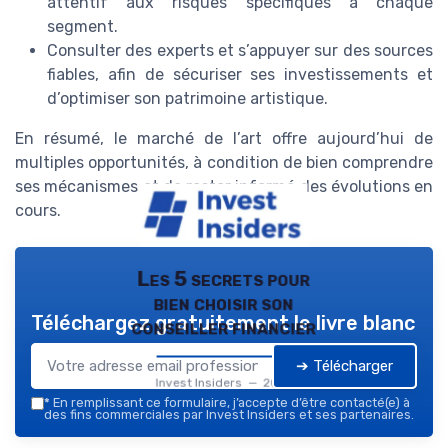
attentif aux risques spécifiques à chaque
segment.
Consulter des experts et s’appuyer sur des sources
fiables, afin de sécuriser ses investissements et
d’optimiser son patrimoine artistique.
En résumé, le marché de l’art offre aujourd’hui de
multiples opportunités, à condition de bien comprendre
ses mécanismes et de rester informé des évolutions en
cours.
Les 5 secrets pour
bien choisir son
Téléchargez gratuitement le livre blanc
conseiller financier
➔ Télécharger
Invest Insiders — 2026
*
En remplissant ce formulaire, j’accepte d’être contacté(e) à
des fins commerciales par Invest Insiders et ses partenaires.