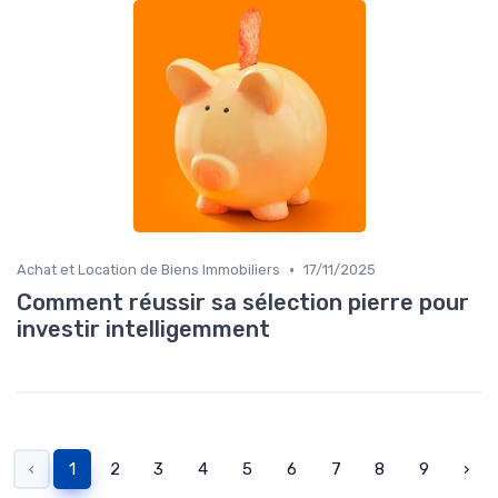
•
Achat et Location de Biens Immobiliers
17/11/2025
Comment réussir sa sélection pierre pour
investir intelligemment
‹
1
2
3
4
5
6
7
8
9
›