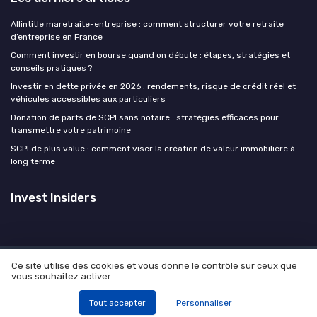
Allintitle maretraite-entreprise : comment structurer votre retraite
d’entreprise en France
Comment investir en bourse quand on débute : étapes, stratégies et
conseils pratiques ?
Investir en dette privée en 2026 : rendements, risque de crédit réel et
véhicules accessibles aux particuliers
Donation de parts de SCPI sans notaire : stratégies efficaces pour
transmettre votre patrimoine
SCPI de plus value : comment viser la création de valeur immobilière à
long terme
Invest Insiders
Ce site utilise des cookies et vous donne le contrôle sur ceux que
Mentions légales
Politique de confidentialité
Devis
vous souhaitez activer
expert
© Invest Insiders 2026
Tout accepter
Personnaliser