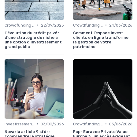
•
•
Crowdfunding et Capital Risque
22/09/2025
Crowdfunding et Capital Risque
24/03/2026
L'évolution du crédit privé :
Comment l’espace invest
d'une stratégie de niche à
clients en ligne transforme
une option d'investissement
la gestion de votre
grand public
patrimoine
•
•
Investissements Écologiques et Durables
03/03/2026
Crowdfunding et Capital Risque
03/03/2026
Novaxia article 9 sfdr :
Fcpr Eurazeo Private Value
comprendre la stratégie
Europe 3 : un accès exigeant