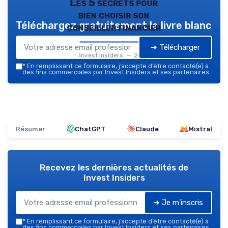
Les 5 secrets pour
bien choisir son
Téléchargez gratuitement le livre blanc
conseiller financier
➔ Télécharger
Invest Insiders — 2026
*
En remplissant ce formulaire, j’accepte d’être contacté(e) à
des fins commerciales par Invest Insiders et ses partenaires.
Résumer
ChatGPT
Claude
Mistral
Recevez les dernières actualités de
Invest Insiders
➔ Je m'inscris
*
En remplissant ce formulaire, j’accepte d’être contacté(e) à
des fins commerciales par Invest Insiders et ses partenaires.