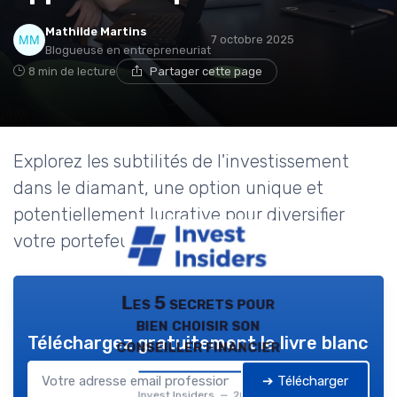
Mathilde Martins
7 octobre 2025
Blogueuse en entrepreneuriat
8 min de lecture
Partager cette page
Explorez les subtilités de l'investissement
dans le diamant, une option unique et
potentiellement lucrative pour diversifier
votre portefeuille.
Les 5 secrets pour
bien choisir son
Téléchargez gratuitement le livre blanc
conseiller financier
➔ Télécharger
Invest Insiders — 2026