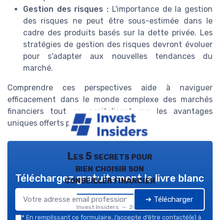
Gestion des risques :
L'importance de la gestion
des risques ne peut être sous-estimée dans le
cadre des produits basés sur la dette privée. Les
stratégies de gestion des risques devront évoluer
pour s'adapter aux nouvelles tendances du
marché.
Comprendre ces perspectives aide à naviguer
efficacement dans le monde complexe des marchés
financiers tout en capitalisant sur les avantages
uniques offerts par le crédit privé.
Les 5 secrets pour
bien choisir son
Téléchargez gratuitement le livre blanc
conseiller financier
➔ Télécharger
Invest Insiders — 2026
*
En remplissant ce formulaire, j’accepte d’être contacté(e) à