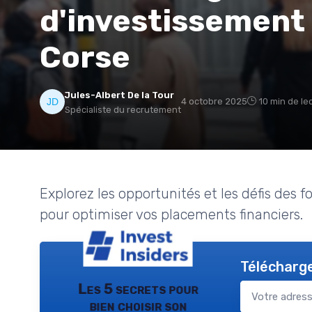
d'investissement 
Corse
Jules-Albert De la Tour
4 octobre 2025
10 min de le
Spécialiste du recrutement
Explorez les opportunités et les défis des 
pour optimiser vos placements financiers.
Télécharge
Les 5 secrets pour
bien choisir son