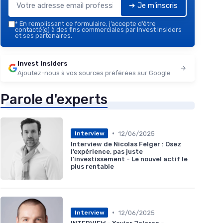
➔ Je m'inscris
*
En remplissant ce formulaire, j’accepte d’être
contacté(e) à des fins commerciales par Invest Insiders
et ses partenaires.
Invest Insiders
Ajoutez-nous à vos sources préférées sur Google
Parole d'experts
•
12/06/2025
Interview
Interview de Nicolas Felger : Osez
l’expérience, pas juste
l’investissement - Le nouvel actif le
plus rentable
•
12/06/2025
Interview