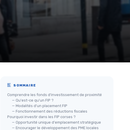
SOMMAIRE
Comprendre les fonds d'investissement de proximité
— Qu'est-ce qu'un FIP ?
— Modalités d'un placement FIP
— Fonctionnement des réductions fiscales
Pourquoi investir dans les FIP corses ?
— Opportunité unique d'emplacement stratégique
— Encourager le développement des PME locales