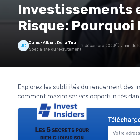
Investissements e
Risque: Pourquoi 
Jules-Albert De la Tour
8 décembre 2023
7 min de l
Spécialiste du recrutement
Explorez les subtilités du rendement des 
comment maximiser vos opportunités dan
Télécharge
Les 5 secrets pour
bien choisir son