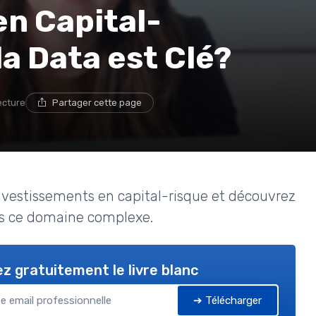
n Capital-
la Data est Clé?
ecture
Partager cette page
investissements en capital-risque et découvrez
s ce domaine complexe.
z gratuitement le livre blanc
➔ Télécharger