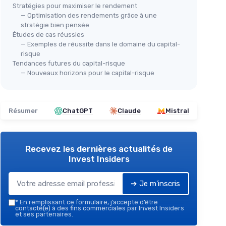
Stratégies pour maximiser le rendement
— Optimisation des rendements grâce à une
stratégie bien pensée
Études de cas réussies
— Exemples de réussite dans le domaine du capital-
risque
Tendances futures du capital-risque
— Nouveaux horizons pour le capital-risque
Résumer
ChatGPT
Claude
Mistral
Recevez les dernières actualités de
Invest Insiders
➔ Je m'inscris
*
En remplissant ce formulaire, j’accepte d’être
contacté(e) à des fins commerciales par Invest Insiders
et ses partenaires.