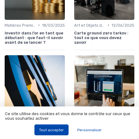
•
•
Matières Premières et Or
18/03/2025
Art et Objets de Collection
12/06/2025
Investir dans l’or en tant que
Carte ground zero tarkov :
débutant : que faut-il savoir
tout ce que vous devez
avant de se lancer ?
savoir
Ce site utilise des cookies et vous donne le contrôle sur ceux que
vous souhaitez activer
•
•
Fonds d'Investissement et ETF
12/11/2025
Investissements Écologiques et Durables
29/01/2026
Epa cw8 : comprendre
Bpac : tout ce que vous
Tout accepter
Personnaliser
l'investissement dans l'etf
devez savoir sur les
msci world
nettoyeurs ultrasons