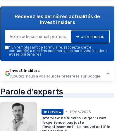
Recevez les dernières actualités de
Invest Insiders
➔ Je m'inscris
*
En remplissant ce formulaire, j’accepte d’être
contacté(e) à des fins commerciales par Invest Insiders
et ses partenaires.
Invest Insiders
Ajoutez-nous à vos sources préférées sur Google
Parole d'experts
•
12/06/2025
Interview
Interview de Nicolas Felger : Osez
l’expérience, pas juste
l’investissement - Le nouvel actif le