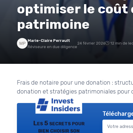
optimiser le coût
patrimoine
Marie-Claire Perrault
24 février 2026
12 min de le
Réviseure en due diligence
Frais de notaire pour une donation : struct
donation et stratégies patrimoniales pour 
Télécharge
Les 5 secrets pour
bien choisir son