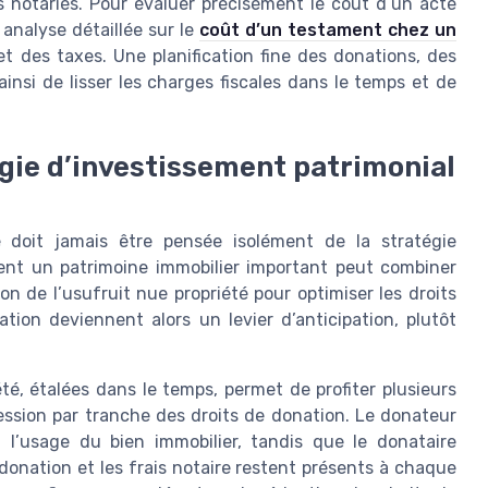
s notariés. Pour évaluer précisément le coût d’un acte
 analyse détaillée sur le
coût d’un testament chez un
et des taxes. Une planification fine des donations, des
insi de lisser les charges fiscales dans le temps et de
égie d’investissement patrimonial
 doit jamais être pensée isolément de la stratégie
ient un patrimoine immobilier important peut combiner
n de l’usufruit nue propriété pour optimiser les droits
tion deviennent alors un levier d’anticipation, plutôt
té, étalées dans le temps, permet de profiter plusieurs
ression par tranche des droits de donation. Le donateur
u l’usage du bien immobilier, tandis que le donataire
 donation et les frais notaire restent présents à chaque