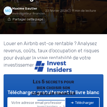
Maxime Gautier
23 février 2026
11 min de lecture
Investigateur financier
Partager cette page
Louer en Airbnb est-ce rentable ? Analysez
revenus, coûts, taux d’occupation et risques
pour évaluer la vraie rentabilité de votre
investissement locatif.
Les 5 secrets pour
bien choisir son
Téléchargez gratuitement le livre blanc
conseiller financier
➔ Télécharger
Invest Insiders — 2026