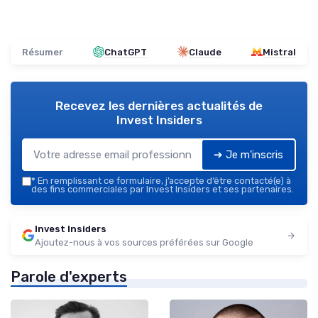
Résumer
ChatGPT
Claude
Mistral
Recevez les dernières actualités de
Invest Insiders
➔ Je m'inscris
*
En remplissant ce formulaire, j’accepte d’être contacté(e) à
des fins commerciales par Invest Insiders et ses partenaires.
Invest Insiders
Ajoutez-nous à vos sources préférées sur Google
Parole d'experts