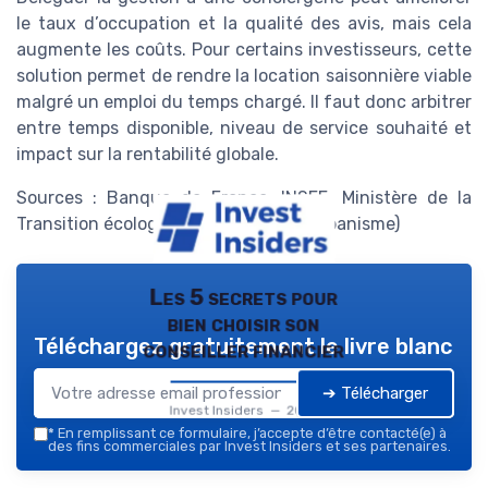
le taux d’occupation et la qualité des avis, mais cela
augmente les coûts. Pour certains investisseurs, cette
solution permet de rendre la location saisonnière viable
malgré un emploi du temps chargé. Il faut donc arbitrer
entre temps disponible, niveau de service souhaité et
impact sur la rentabilité globale.
Sources : Banque de France, INSEE, Ministère de la
Transition écologique (logement et urbanisme)
Les 5 secrets pour
bien choisir son
Téléchargez gratuitement le livre blanc
conseiller financier
➔ Télécharger
Invest Insiders — 2026
*
En remplissant ce formulaire, j’accepte d’être contacté(e) à
des fins commerciales par Invest Insiders et ses partenaires.