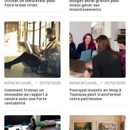
Utiliser un simulateur pour
budget excel gratuit pour
faire le bon choix
mieux gérer ses
investissements
•
•
Achat et Location de Biens Immobiliers
25/12/2025
Achat et Location de Biens Immobiliers
25/12/2025
Comment trouver un
Pourquoi investir en lmnp à
immeuble de rapport à
Toulouse peut transformer
vendre avec une forte
votre patrimoine
rentabilité