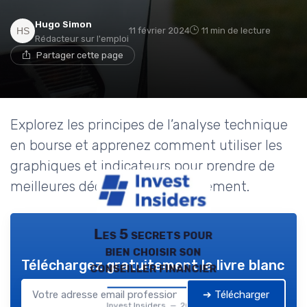
Hugo Simon
11 février 2024
11 min de lecture
Rédacteur sur l'emploi
Partager cette page
Explorez les principes de l’analyse technique
en bourse et apprenez comment utiliser les
graphiques et indicateurs pour prendre de
meilleures décisions d’investissement.
Les 5 secrets pour
bien choisir son
Téléchargez gratuitement le livre blanc
conseiller financier
➔ Télécharger
Invest Insiders — 2026