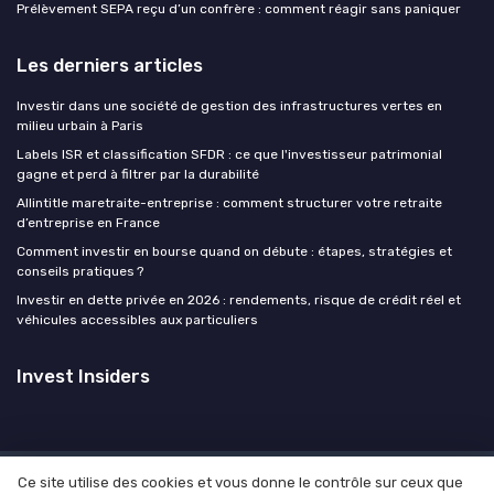
Prélèvement SEPA reçu d’un confrère : comment réagir sans paniquer
Les derniers articles
Investir dans une société de gestion des infrastructures vertes en
milieu urbain à Paris
Labels ISR et classification SFDR : ce que l'investisseur patrimonial
gagne et perd à filtrer par la durabilité
Allintitle maretraite-entreprise : comment structurer votre retraite
d’entreprise en France
Comment investir en bourse quand on débute : étapes, stratégies et
conseils pratiques ?
Investir en dette privée en 2026 : rendements, risque de crédit réel et
véhicules accessibles aux particuliers
Invest Insiders
Ce site utilise des cookies et vous donne le contrôle sur ceux que
Mentions légales
Politique de confidentialité
Devis