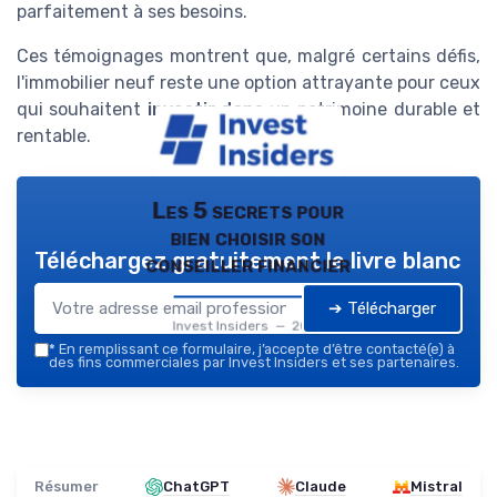
parfaitement à ses besoins.
Ces témoignages montrent que, malgré certains défis,
l'immobilier neuf reste une option attrayante pour ceux
qui souhaitent
investir dans
un patrimoine durable et
rentable.
Les 5 secrets pour
bien choisir son
Téléchargez gratuitement le livre blanc
conseiller financier
➔ Télécharger
Invest Insiders — 2026
*
En remplissant ce formulaire, j’accepte d’être contacté(e) à
des fins commerciales par Invest Insiders et ses partenaires.
Résumer
ChatGPT
Claude
Mistral