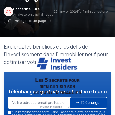
Catherine Durel
25 janvier 2024
9 min de lecture
Analyste en capital risque
Partager cette page
Explorez les bénéfices et les défis de
l'investissement dans l'immobilier neuf pour
optimiser votre portefeuille.
Les 5 secrets pour
bien choisir son
Téléchargez gratuitement le livre blanc
conseiller financier
➔ Télécharger
Invest Insiders — 2026
*
En remplissant ce formulaire, j’accepte d’être contacté(e) à